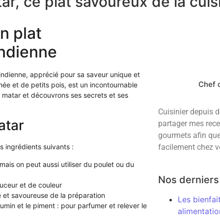
r, ce plat savoureux de la cuis
n plat
indienne
indienne, apprécié pour sa saveur unique et
Chef c
ée et de petits pois, est un incontournable
 matar et découvrons ses secrets et ses
Cuisinier depuis 
atar
partager mes rece
gourmets afin que 
facilement chez v
s ingrédients suivants :
mais on peut aussi utiliser du poulet ou du
Nos derniers 
ouceur et de couleur
e et savoureuse de la préparation
Les bienfai
umin et le piment : pour parfumer et relever le
alimentatio