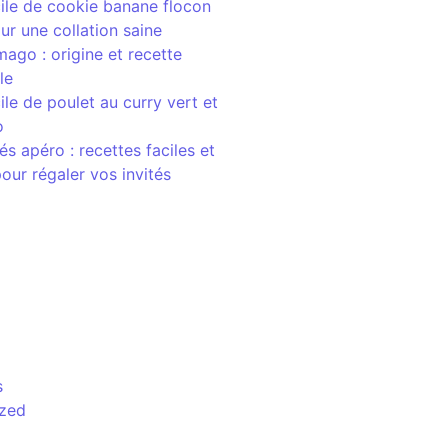
ile de cookie banane flocon
ur une collation saine
mago : origine et recette
le
ile de poulet au curry vert et
o
és apéro : recettes faciles et
pour régaler vos invités
s
ized