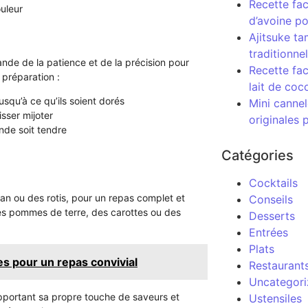
Recette fac
ouleur
d’avoine po
Ajitsuke ta
traditionnel
de de la patience et de la précision pour
Recette fac
 préparation :
lait de coc
jusqu’à ce qu’ils soient dorés
Mini cannel
isser mijoter
originales 
ande soit tendre
Catégories
Cocktails
n ou des rotis, pour un repas complet et
Conseils
des pommes de terre, des carottes ou des
Desserts
Entrées
Plats
s pour un repas convivial
Restaurant
Uncategor
apportant sa propre touche de saveurs et
Ustensiles