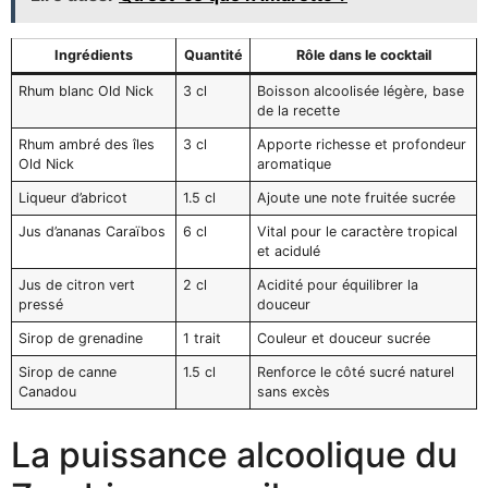
Ingrédients
Quantité
Rôle dans le cocktail
Rhum blanc Old Nick
3 cl
Boisson alcoolisée légère, base
de la recette
Rhum ambré des îles
3 cl
Apporte richesse et profondeur
Old Nick
aromatique
Liqueur d’abricot
1.5 cl
Ajoute une note fruitée sucrée
Jus d’ananas Caraïbos
6 cl
Vital pour le caractère tropical
et acidulé
Jus de citron vert
2 cl
Acidité pour équilibrer la
pressé
douceur
Sirop de grenadine
1 trait
Couleur et douceur sucrée
Sirop de canne
1.5 cl
Renforce le côté sucré naturel
Canadou
sans excès
La puissance alcoolique du