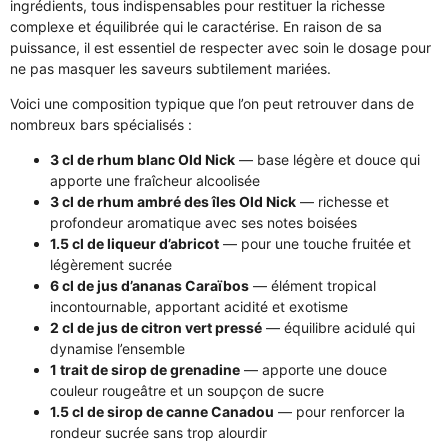
ingrédients, tous indispensables pour restituer la richesse
complexe et équilibrée qui le caractérise. En raison de sa
puissance, il est essentiel de respecter avec soin le dosage pour
ne pas masquer les saveurs subtilement mariées.
Voici une composition typique que l’on peut retrouver dans de
nombreux bars spécialisés :
3 cl de rhum blanc Old Nick
— base légère et douce qui
apporte une fraîcheur alcoolisée
3 cl de rhum ambré des îles Old Nick
— richesse et
profondeur aromatique avec ses notes boisées
1.5 cl de liqueur d’abricot
— pour une touche fruitée et
légèrement sucrée
6 cl de jus d’ananas Caraïbos
— élément tropical
incontournable, apportant acidité et exotisme
2 cl de jus de citron vert pressé
— équilibre acidulé qui
dynamise l’ensemble
1 trait de sirop de grenadine
— apporte une douce
couleur rougeâtre et un soupçon de sucre
1.5 cl de sirop de canne Canadou
— pour renforcer la
rondeur sucrée sans trop alourdir